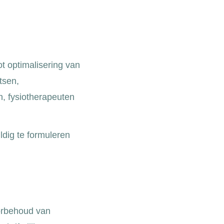
t optimalisering van
tsen,
n, fysiotherapeuten
ldig te formuleren
oorbehoud van