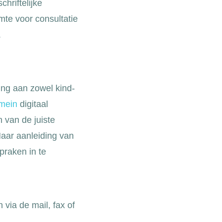
hriftelijke
mte voor consultatie
.
ing aan zowel kind-
mein
digitaal
 van de juiste
Naar aanleiding van
praken in te
via de mail, fax of