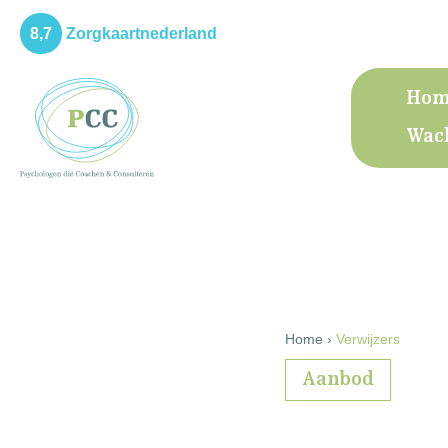
8,7
Zorgkaartnederland
Hom
Wach
Home
›
Verwijzers
Aanbod